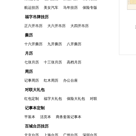
航运挂历
美女汽车
马年挂历
保险专版
福字吊牌挂历
正六开吊历
大六开吊历
大四开吊历
撕历
十六开撕历
九开撕历
八开撕历
月历
七张月历
十三张月历
高档月历
周历
记事周历
红木周历
办公台座
对联大礼包
红包定制
福字大礼包
保险大礼包
对联
记事本定制
平装本
活页本
商务套装记事本
百城台历挂历
北京台历
上海台历
广州台历
深圳台历