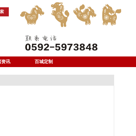
闻资讯
百城定制