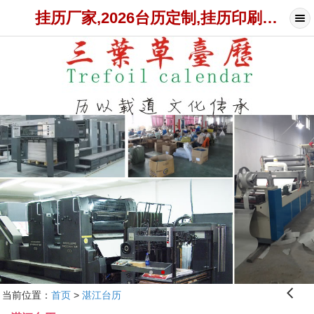
挂历厂家,2026台历定制,挂历印刷 - 温州三叶草台历挂历印刷厂
󰊒
当前位置：
首页
>
湛江台历