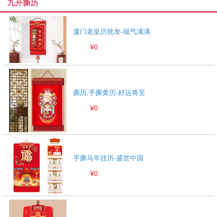
九开撕历
厦门老皇历批发-福气满满
¥0
撕历,手撕黄历-好运将至
¥0
手撕马年挂历-盛世中国
¥0