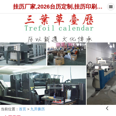
挂历厂家,2026台历定制,挂历印刷 - 温州三叶草台历挂历印刷厂
󰊒
当前位置：
首页
>
九开撕历