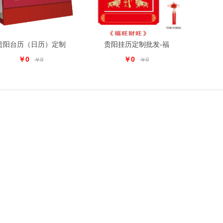
贵阳台历（日历）定制
贵阳挂历定制批发-福
￥0
￥0
￥0
￥0