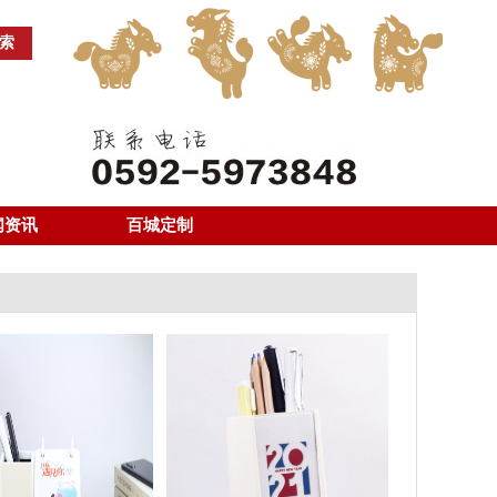
闻资讯
百城定制