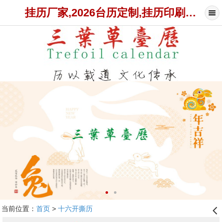
挂历厂家,2026台历定制,挂历印刷 - 温州三叶草台历挂历印刷厂
当前位置：
首页
>
十六开撕历
󰊒