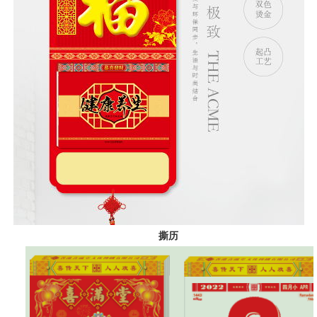
1
2
撕历