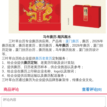
马年撕历-顺风顺水
三叶草台历专业撕历供应商。产品有：
厦门撕历
，撕历，2026年
撕历批发，撕历老黄历，黄历撕历，
马年撕历
，2026年撕历，厦门挂
历定做，厦门挂历台历，撕历批发，马年撕历批发，厦门挂历设计
等。
三叶草台历给企业提供
撕历老黄历
定制服务：
1、给企业提供
撕历定制
、老黄历印刷及设计策划;
2、提供撕历、日历老黄历样本，供企业挑选以及参考；
3、给企业在撕历上印刷企业名称、logo以及致词；
4、给企业提供后期运输以及撕历配送服务；
三叶草台历通过撕历为企业提供品牌形象宣传，传播企业文化。
商品评论
查看评论[0]